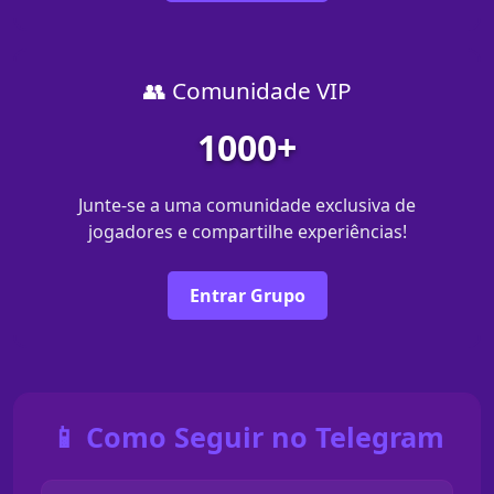
👥 Comunidade VIP
1000+
Junte-se a uma comunidade exclusiva de
jogadores e compartilhe experiências!
Entrar Grupo
📱 Como Seguir no Telegram