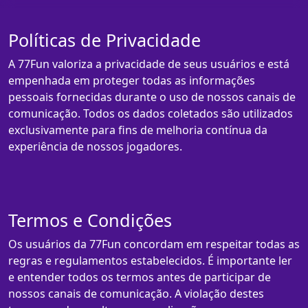
Políticas de Privacidade
A 77Fun valoriza a privacidade de seus usuários e está
empenhada em proteger todas as informações
pessoais fornecidas durante o uso de nossos canais de
comunicação. Todos os dados coletados são utilizados
exclusivamente para fins de melhoria contínua da
experiência de nossos jogadores.
Termos e Condições
Os usuários da 77Fun concordam em respeitar todas as
regras e regulamentos estabelecidos. É importante ler
e entender todos os termos antes de participar de
nossos canais de comunicação. A violação destes