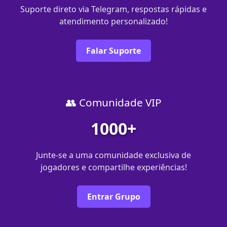
Suporte direto via Telegram, respostas rápidas e
atendimento personalizado!
Falar Suporte
👥 Comunidade VIP
1000+
Junte-se a uma comunidade exclusiva de
jogadores e compartilhe experiências!
Entrar Grupo