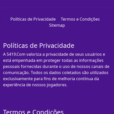
Políticas de Privacidade
Termos e Condições
Sitemap
Políticas de Privacidade
A 5419.Com valoriza a privacidade de seus usuários e
está empenhada em proteger todas as informações
pessoais fornecidas durante o uso de nossos canais de
comunicação. Todos os dados coletados são utilizados
exclusivamente para fins de melhoria contínua da
experiência de nossos jogadores.
Termos e Condições