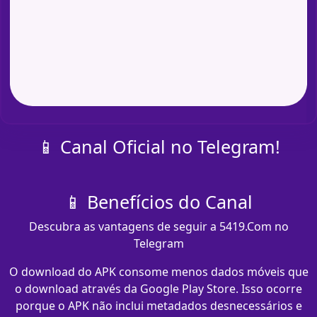
📱 Canal Oficial no Telegram!
📱 Benefícios do Canal
Descubra as vantagens de seguir a 5419.Com no
Telegram
O download do APK consome menos dados móveis que
o download através da Google Play Store. Isso ocorre
porque o APK não inclui metadados desnecessários e