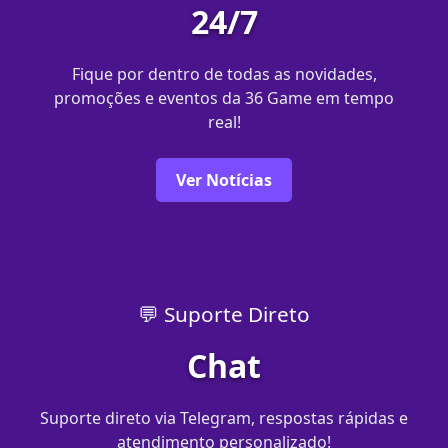
24/7
Fique por dentro de todas as novidades,
promoções e eventos da 36 Game em tempo
real!
Ver Notícias
💬 Suporte Direto
Chat
Suporte direto via Telegram, respostas rápidas e
atendimento personalizado!