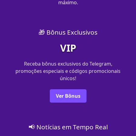
máximo.
🎁 Bônus Exclusivos
VIP
Receba bônus exclusivos do Telegram,
promoções especiais e códigos promocionais
únicos!
Ver Bônus
📢 Notícias em Tempo Real