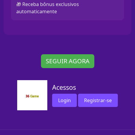
🎁 Receba bônus exclusivos
automaticamente
SEGUIR AGORA
Acessos
Login
Registrar-se