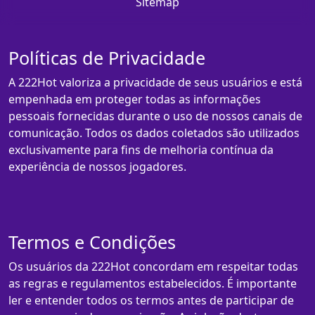
Sitemap
Políticas de Privacidade
A 222Hot valoriza a privacidade de seus usuários e está
empenhada em proteger todas as informações
pessoais fornecidas durante o uso de nossos canais de
comunicação. Todos os dados coletados são utilizados
exclusivamente para fins de melhoria contínua da
experiência de nossos jogadores.
Termos e Condições
Os usuários da 222Hot concordam em respeitar todas
as regras e regulamentos estabelecidos. É importante
ler e entender todos os termos antes de participar de