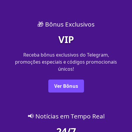
🎁 Bônus Exclusivos
VIP
Receba bônus exclusivos do Telegram,
promoções especiais e códigos promocionais
únicos!
Ver Bônus
📢 Notícias em Tempo Real
24/7