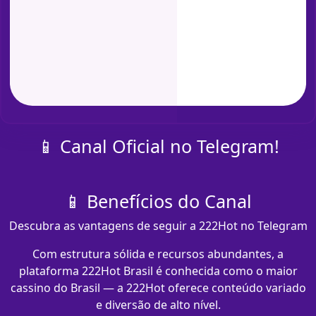
📱 Canal Oficial no Telegram!
📱 Benefícios do Canal
Descubra as vantagens de seguir a 222Hot no Telegram
Com estrutura sólida e recursos abundantes, a
plataforma 222Hot Brasil é conhecida como o maior
cassino do Brasil — a 222Hot oferece conteúdo variado
e diversão de alto nível.